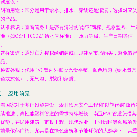
选购建议
：
.
明确用途
：区分是用于给水、排水、穿线还是灌溉，选择对应
型的产品。
.
认准标识
：查看管身上是否有清晰的“南亚”商标、规格型号、生
准（如GB/T 10002.1给水管标准）、压力等级、生产日期等信
息。
.
选择渠道
：通过官方授权经销商或正规建材市场购买，避免假
产品。
.
检查外观
：优质PVC管内外壁应光滑平整、颜色均匀（给水管常
白色或灰色），无气泡、裂纹和杂质。
五、 应用前景
随着国家对于基础设施建设、农村饮水安全工程和“以塑代钢”政策
持续推进，高性能塑料管道的需求持续增长。南亚PVC管道凭借其
合优势，在民用建筑、市政工程、现代农业、工业园区等领域的
展前景依然广阔。尤其是在绿色建筑和节能环保的大趋势下，其