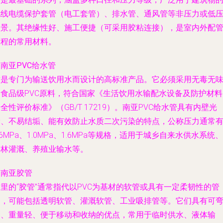
电线电缆保护套管（电工套管）、排水管、通风管等非压力或低
场景。其绝缘性好、施工便捷（可采用胶粘连接），是室内外配
工程的常用材料。
.
南亚PVC给水管
这是专门为输送饮用水而设计的高标准产品。它必须采用无毒无
的食品级PVC原料，符合国家《生活饮用水输配水设备及防护材料
全性评价标准》（GB/T 17219）。南亚PVC给水管具有内壁光
滑、不易结垢、能有效防止水质二次污染的特点，公称压力通常
.6MPa、1.0MPa、1.6MPa等规格，适用于城乡自来水供水系统、
园林灌溉、养殖业输水等。
.
南亚胶管
里的“胶管”通常指代以PVC为基材的软管或具有一定柔韧性的管
道，可能包括透明软管、灌溉软管、工业吸排管等。它们具有可
曲、重量轻、便于移动和收纳的优点，常用于临时供水、液体输