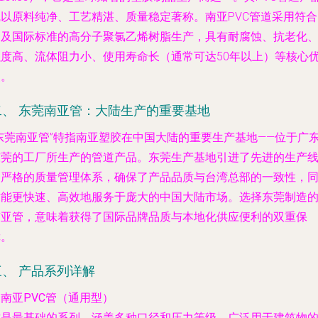
线以原料纯净、工艺精湛、质量稳定著称。南亚PVC管道采用符合
家及国际标准的高分子聚氯乙烯树脂生产，具有耐腐蚀、抗老化
强度高、流体阻力小、使用寿命长（通常可达50年以上）等核心
点。
二、 东莞南亚管：大陆生产的重要基地
“东莞南亚管”特指南亚塑胶在中国大陆的重要生产基地——位于广
东莞的工厂所生产的管道产品。东莞生产基地引进了先进的生产
和严格的质量管理体系，确保了产品品质与台湾总部的一致性，
时能更快速、高效地服务于庞大的中国大陆市场。选择东莞制造
南亚管，意味着获得了国际品牌品质与本地化供应便利的双重保
障。
三、 产品系列详解
.
南亚PVC管（通用型）
这是最基础的系列，涵盖多种口径和压力等级，广泛用于建筑物