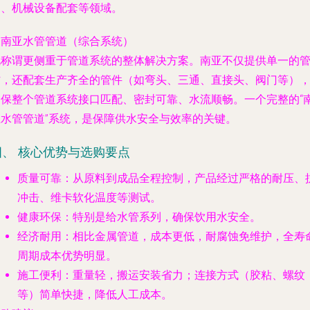
送、机械设备配套等领域。
.
南亚水管管道（综合系统）
此称谓更侧重于管道系统的整体解决方案。南亚不仅提供单一的
材，还配套生产齐全的管件（如弯头、三通、直接头、阀门等）
确保整个管道系统接口匹配、密封可靠、水流顺畅。一个完整的“
亚水管管道”系统，是保障供水安全与效率的关键。
四、 核心优势与选购要点
质量可靠
：从原料到成品全程控制，产品经过严格的耐压、
冲击、维卡软化温度等测试。
健康环保
：特别是给水管系列，确保饮用水安全。
经济耐用
：相比金属管道，成本更低，耐腐蚀免维护，全寿
周期成本优势明显。
施工便利
：重量轻，搬运安装省力；连接方式（胶粘、螺纹
等）简单快捷，降低人工成本。