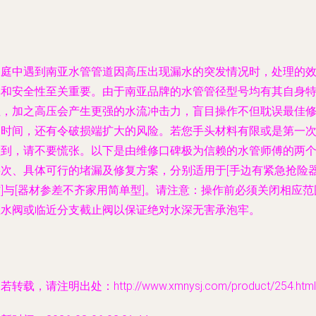
家庭中遇到南亚水管管道因高压出现漏水的突发情况时，处理的
率和安全性至关重要。由于南亚品牌的水管管径型号均有其自身
性，加之高压会产生更强的水流冲击力，盲目操作不但耽误最佳
复时间，还有令破损端扩大的风险。若您手头材料有限或是第一
碰到，请不要慌张。以下是由维修口碑极为信赖的水管师傅的两
层次、具体可行的堵漏及修复方案，分别适用于[手边有紧急抢险
]与[器材参差不齐家用简单型]。请注意：操作前必须关闭相应范
总水阀或临近分支截止阀以保证绝对水深无害承泡牢。
若转载，请注明出处：http://www.xmnysj.com/product/254.html